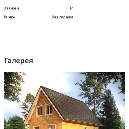
Этажей
1+М
Гараж
без гаража
Галерея