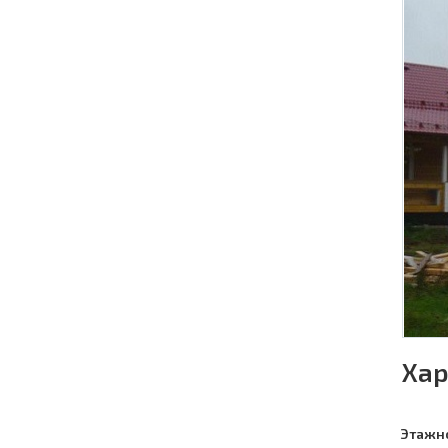
Хар
Этажн