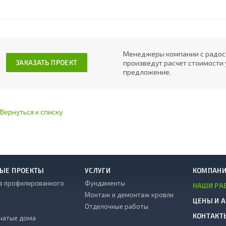
Менеджеры компании с радост
произведут расчет стоимости 
ЗАКАЗАТЬ ПРОЕКТ
предложение.
Вернуться к списку
ЫЕ ПРОЕКТЫ
УСЛУГИ
КОМПАН
з профилированного
Фундаменты
НАШИ РА
Монтаж и демонтаж кровли
ЦЕНЫ И 
Отделочные работы
КОНТАКТ
чатые дома