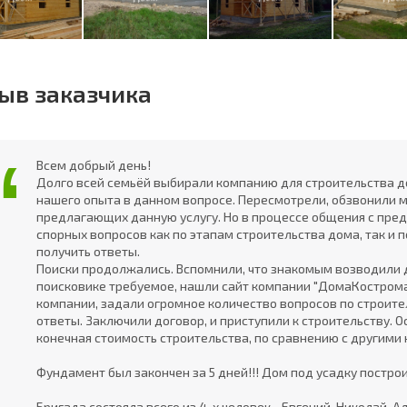
ыв заказчика
Всем добрый день!
Долго всей семьёй выбирали компанию для строительства дом
нашего опыта в данном вопросе. Пересмотрели, обзвонили 
предлагающих данную услугу. Но в процессе общения с пред
спорных вопросов как по этапам строительства дома, так и п
получить ответы.
Поиски продолжались. Вспомнили, что знакомым возводили д
поисковике требуемое, нашли сайт компании "ДомаКострома
компании, задали огромное количество вопросов по строит
ответы. Заключили договор, и приступили к строительству.
конечная стоимость строительства, по сравнению с другими
Фундамент был закончен за 5 дней!!! Дом под усадку построил
Бригада состояла всего из 4-х человек - Евгений, Николай, А