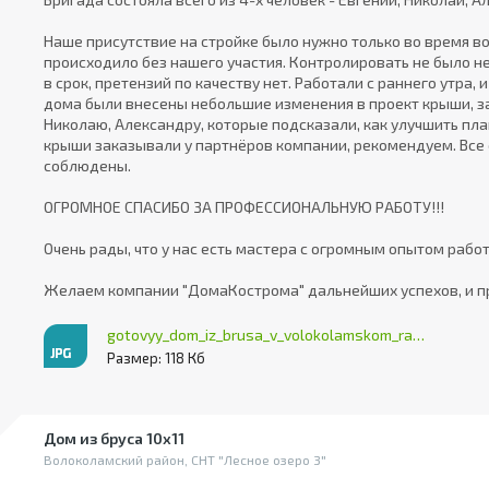
Наше присутствие на стройке было нужно только во время 
происходило без нашего участия. Контролировать не было 
в срок, претензий по качеству нет. Работали с раннего утра,
дома были внесены небольшие изменения в проект крыши, за
Николаю, Александру, которые подсказали, как улучшить пла
крыши заказывали у партнёров компании, рекомендуем. Все 
соблюдены.
ОГРОМНОЕ СПАСИБО ЗА ПРОФЕССИОНАЛЬНУЮ РАБОТУ!!!
Очень рады, что у нас есть мастера с огромным опытом рабо
Желаем компании "ДомаКострома" дальнейших успехов, и п
gotovyy_dom_iz_brusa_v_volokolamskom_rayone
Размер: 118 Кб
Дом из бруса 10х11
Волоколамский район, СНТ "Лесное озеро 3"