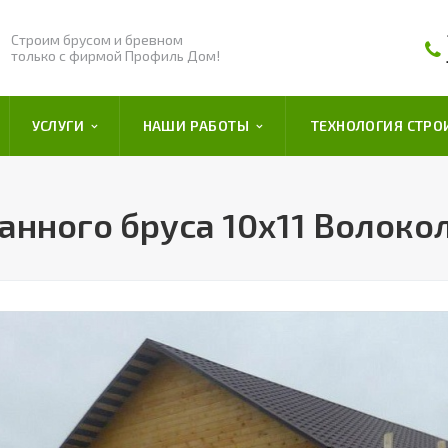
Строим брусом и бревном
только с фирмой Профиль Дом!
УСЛУГИ
НАШИ РАБОТЫ
ТЕХНОЛОГИЯ СТРО
анного бруса 10х11 Волоко