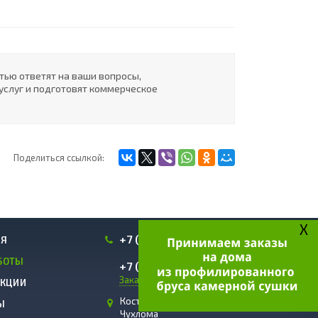
ью ответят на ваши вопросы,
услуг и подготовят коммерческое
Поделиться ссылкой:
X
+7 (961) 128-35-34
ИЯ
БОТЫ
+7 (903) 897-68-05
Заказать звонок
АКЦИИ
Костромская область, г.
Ы
Чухлома