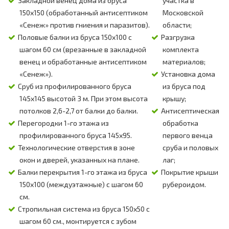
Закладной венец дома из бруса
участка в
150х150 (обработанный антисептиком
Московской
«Сенеж» против гниения и паразитов).
области;
Половые балки из бруса 150х100 с
Разгрузка
шагом 60 см (врезанные в закладной
комплекта
венец и обработанные антисептиком
материалов;
«Сенеж»).
Установка дома
Сруб из профилированного бруса
из бруса под
145х145 высотой 3 м. При этом высота
крышу;
потолков 2,6-2,7 от балки до балки.
Антисептическая
Перегородки 1-го этажа из
обработка
профилированного бруса 145х95.
первого венца
Технологические отверстия в зоне
сруба и половых
окон и дверей, указанных на плане.
лаг;
Балки перекрытия 1-го этажа из бруса
Покрытие крыши
150х100 (междуэтажные) с шагом 60
рубероидом.
см.
Стропильная система из бруса 150х50 с
шагом 60 см., монтируется с зубом