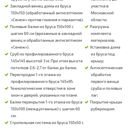
Закладной венец дома из бруса
участка в
150х150 (обработанный антисептиком
Московской
«Сенеж» против гниения и паразитов).
области;
Половые балки из бруса 150х100 с
Разгрузка
шагом 60 см (врезанные в закладной
комплекта
венец и обработанные антисептиком
материалов;
«Сенеж»).
Установка дома
Сруб из профилированного бруса
из бруса под
145х145 высотой 3 м. При этом высота
крышу;
потолков 2,6-2,7 от балки до балки.
Антисептическая
Перегородки 1-го этажа из
обработка
профилированного бруса 145х95.
первого венца
Технологические отверстия в зоне
сруба и половых
окон и дверей, указанных на плане.
лаг;
Балки перекрытия 1-го этажа из бруса
Покрытие крыши
150х100 (междуэтажные) с шагом 60
рубероидом.
см.
Стропильная система из бруса 150х50 с