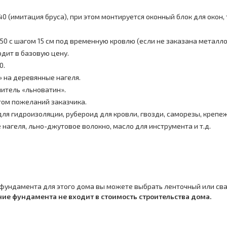
 (имитация бруса), при этом монтируется оконный блок для окон, 
50 с шагом 15 см под временную кровлю (если не заказана металл
дит в базовую цену.
0.
» на деревянные нагеля.
итель «льноватин».
том пожеланий заказчика.
ля гидроизоляции, рубероид для кровли, гвозди, саморезы, крепе
нагеля, льно-джутовое волокно, масло для инструмента и т.д.
 фундамента для этого дома вы можете выбрать ленточный или св
ие фундамента не входит в стоимость строительства дома.