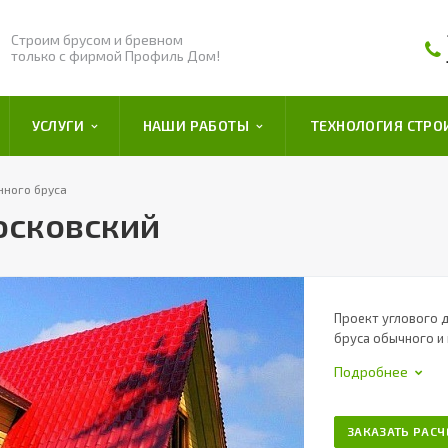
Строим брусом и бревном
только с фирмой Профиль Дом!
УСЛУГИ
НАШИ РАБОТЫ
ТЕХНОЛОГИЯ СТРО
нного бруса
осковский
Проект углового 
бруса обычного и
Подробнее
ЗАКАЗАТЬ РАСЧ