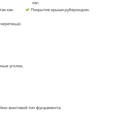
лаг;
так как
Покрытие крыши рубероидом.
очерепица).
жные уголки,
айно-винтовой тип фундамента.