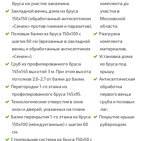
бруса на участке заказчика.
комплекта до
Закладной венец дома из бруса
участка в
150х150 (обработанный антисептиком
Московской
«Сенеж» против гниения и паразитов).
области;
Половые балки из бруса 150х100 с
Разгрузка
шагом 60 см (врезанные в закладной
комплекта
венец и обработанные антисептиком
материалов;
«Сенеж»).
Установка дома
Сруб из профилированного бруса
из бруса под
145х145 высотой 3 м. При этом высота
крышу;
потолков 2,6-2,7 от балки до балки.
Антисептическая
Перегородки 1-го этажа из
обработка
профилированного бруса 145х95.
первого венца
Технологические отверстия в зоне
сруба и половых
окон и дверей, указанных на плане.
лаг;
Балки перекрытия 1-го этажа из бруса
Покрытие крыши
150х100 (междуэтажные) с шагом 60
рубероидом.
см.
Стропильная система из бруса 150х50 с